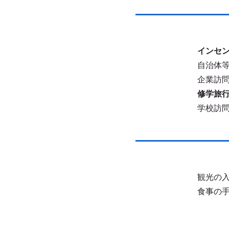
インセ
自治体
企業訪
修学旅
学校訪
観光の
食事の