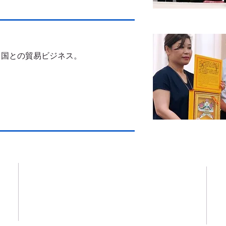
中国との貿易ビジネス。
TEL
06-4792-8432
ホ
会
業
FAX
06-4792-8165
美
２
お